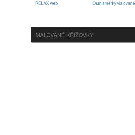
RELAX web
Osmisměrky
Malované
MALOVANÉ KŘÍŽOVKY