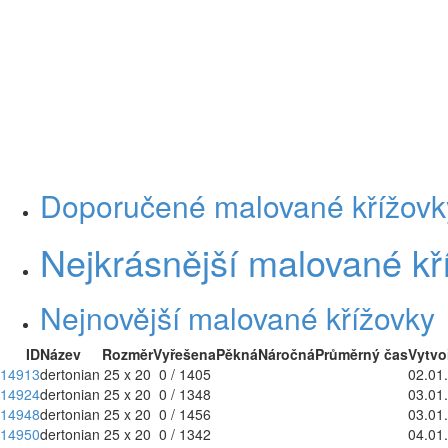
Doporučené malované křížovk
Nejkrásnější malované kř
Nejnovější malované křížovky
ID
Název
Rozměr
Vyřešena
Pěkná
Náročná
Průměrný čas
Vytvo
14913
dertonian
25 x 20
0 / 1405
02.01
14924
dertonian
25 x 20
0 / 1348
03.01
14948
dertonian
25 x 20
0 / 1456
03.01
14950
dertonian
25 x 20
0 / 1342
04.01