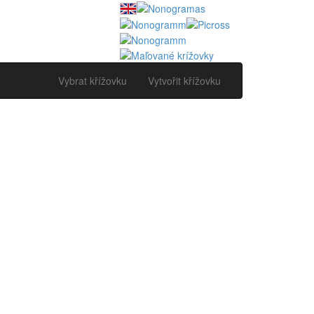
Vybrat křížovku
Vytvořit křížovku