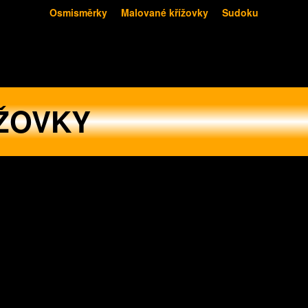
Osmisměrky
Malované křížovky
Sudoku
ŽOVKY