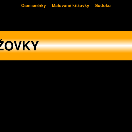
Osmisměrky
Malované křížovky
Sudoku
ŽOVKY