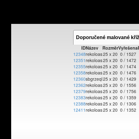
Doporučené malované kří
ID
Název
Rozměr
Vyřešena
12348
rekoloas
25 x 20
0 / 1527
12351
rekoloas
25 x 20
0 / 1472
12355
rekoloas
25 x 20
0 / 1474
12358
rekoloas
25 x 20
0 / 1476
12360
sbgrzeql
25 x 20
0 / 1429
12362
rekoloas
25 x 20
0 / 1556
12379
rekoloas
25 x 20
0 / 1756
12383
rekoloas
25 x 20
0 / 1359
12388
rekoloas
25 x 20
0 / 1306
12411
rekoloas
25 x 20
0 / 1352