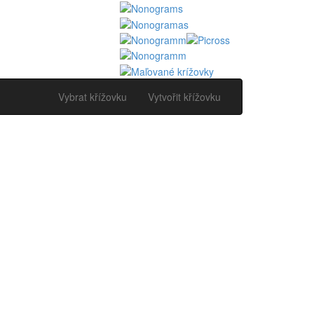
Vybrat křížovku
Vytvořit křížovku