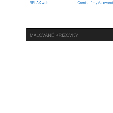
RELAX web
Osmisměrky
Malované
MALOVANÉ KŘÍŽOVKY