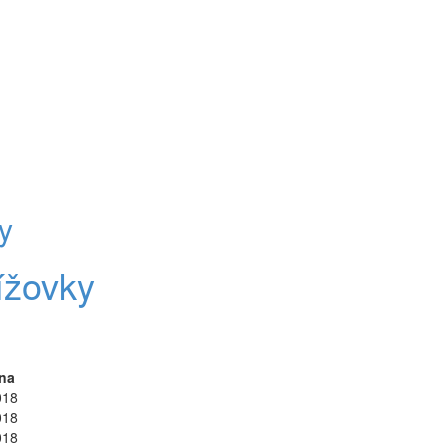
y
ížovky
na
018
018
018