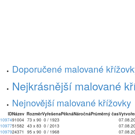
Doporučené malované křížovk
Nejkrásnější malované kř
Nejnovější malované křížovky
ID
Název
Rozměr
Vyřešena
Pěkná
Náročná
Průměrný čas
Vytvoře
10974
91004
73 x 90
0 / 1923
07.08.2
10977
51582
43 x 83
0 / 2013
07.08.2
10979
24371
95 x 90
0 / 1968
07.08.2