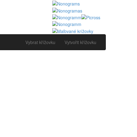
Vybrat křížovku
Vytvořit křížovku