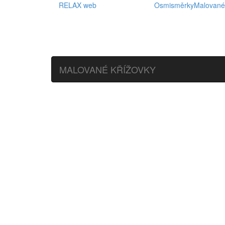
RELAX web
Osmisměrky
Malované
MALOVANÉ KŘÍŽOVKY