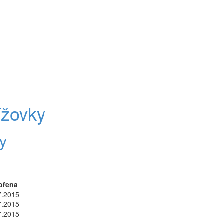
ížovky
y
ořena
7.2015
7.2015
7.2015