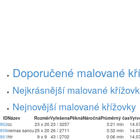
Doporučené malované kř
Nejkrásnější malované křížovk
Nejnovější malované křížovky
ID
Název
Rozměr
Vyřešena
Pěkná
Náročná
Průměrný čas
Vytv
862
cc
23 x 20
23 / 3257
3:21 min
14.0
858
nemas sancu
25 x 20
26 / 2711
3:32 min
14.0
861
htr
9 x 9
43 / 2702
0:06 min
14.0