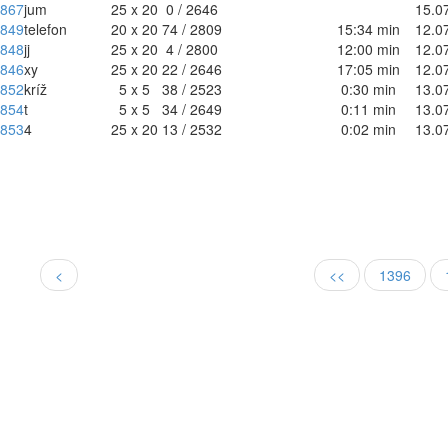
867
jum
25 x 20
0 / 2646
15.0
849
telefon
20 x 20
74 / 2809
15:34 min
12.0
848
jj
25 x 20
4 / 2800
12:00 min
12.0
846
xy
25 x 20
22 / 2646
17:05 min
12.0
852
kríž
5 x 5
38 / 2523
0:30 min
13.0
854
t
5 x 5
34 / 2649
0:11 min
13.0
853
4
25 x 20
13 / 2532
0:02 min
13.0
<
<<
1396