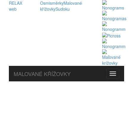
RELAX
Osmisměrky
Malované
web
křížovky
Sudoku
MALOVANÉ KŘÍŽOVKY