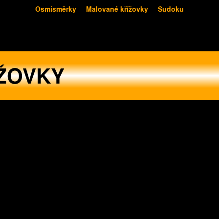
Osmisměrky
Malované křížovky
Sudoku
ŽOVKY