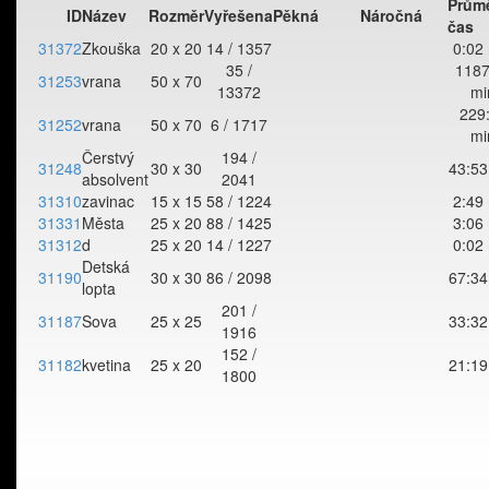
Prům
ID
Název
Rozměr
Vyřešena
Pěkná
Náročná
čas
31372
Zkouška
20 x 20
14 / 1357
0:02
35 /
1187
31253
vrana
50 x 70
13372
mi
229
31252
vrana
50 x 70
6 / 1717
mi
Čerstvý
194 /
31248
30 x 30
43:53
absolvent
2041
31310
zavinac
15 x 15
58 / 1224
2:49
31331
Města
25 x 20
88 / 1425
3:06
31312
d
25 x 20
14 / 1227
0:02
Detská
31190
30 x 30
86 / 2098
67:34
lopta
201 /
31187
Sova
25 x 25
33:32
1916
152 /
31182
kvetina
25 x 20
21:19
1800