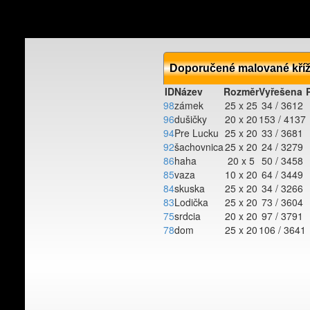
Doporučené malované kří
ID
Název
Rozměr
Vyřešena
98
zámek
25 x 25
34 / 3612
96
dušičky
20 x 20
153 / 4137
94
Pre Lucku
25 x 20
33 / 3681
92
šachovnica
25 x 20
24 / 3279
86
haha
20 x 5
50 / 3458
85
vaza
10 x 20
64 / 3449
84
skuska
25 x 20
34 / 3266
83
Lodička
25 x 20
73 / 3604
75
srdcia
20 x 20
97 / 3791
78
dom
25 x 20
106 / 3641