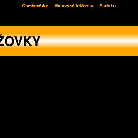
Osmisměrky
Malované křížovky
Sudoku
ŽOVKY