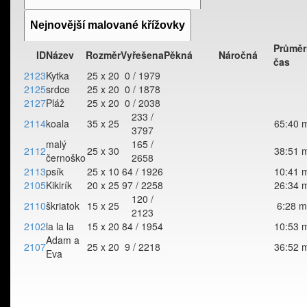
Nejnovější malované křížovky
Průměr
ID
Název
Rozměr
Vyřešena
Pěkná
Náročná
čas
2123
Kytka
25 x 20
0 / 1979
2125
srdce
25 x 20
0 / 1878
2127
Pláž
25 x 20
0 / 2038
233 /
2114
koala
35 x 25
65:40 
3797
malý
165 /
2112
25 x 30
38:51 
černoško
2658
2113
psík
25 x 10
64 / 1926
10:41 
2105
Kikirík
20 x 25
97 / 2258
26:34 
120 /
2110
škriatok
15 x 25
6:28 m
2123
2102
la la la
15 x 20
84 / 1954
10:53 
Adam a
2107
25 x 20
9 / 2218
36:52 
Eva