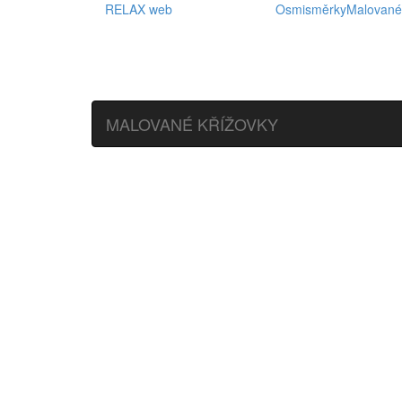
RELAX web
Osmisměrky
Malované
MALOVANÉ KŘÍŽOVKY