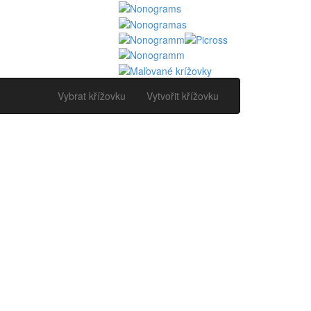
Vybrat křížovku
Vytvořit křížovku