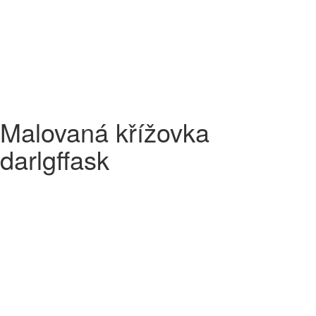
Malovaná křížovka
darlgffask