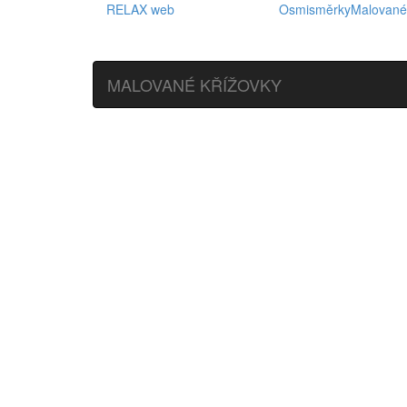
RELAX web
Osmisměrky
Malované
MALOVANÉ KŘÍŽOVKY