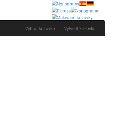
Vybrat křížovku
Vytvořit křížovku