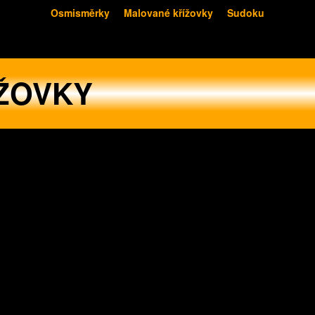
Osmisměrky
Malované křížovky
Sudoku
ŽOVKY