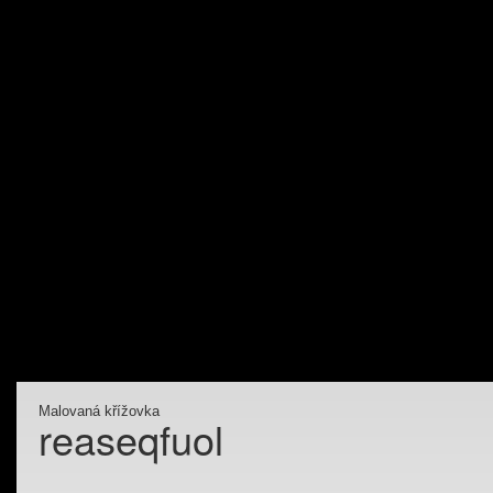
Malovaná křížovka
reaseqfuol