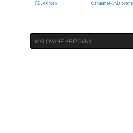
RELAX web
Osmisměrky
Malované
MALOVANÉ KŘÍŽOVKY