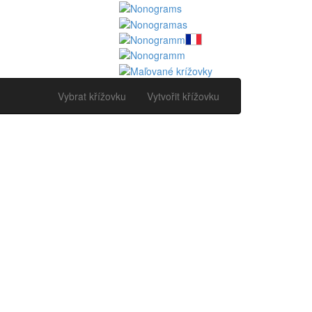
Vybrat křížovku
Vytvořit křížovku