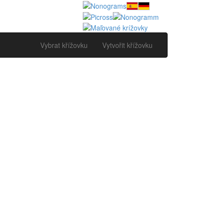
Vybrat křížovku
Vytvořit křížovku