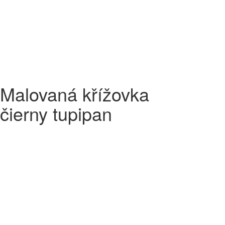
Malovaná křížovka
čierny tupipan