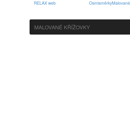
RELAX web
Osmisměrky
Malované
MALOVANÉ KŘÍŽOVKY